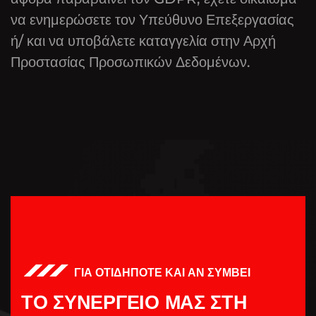
να ενημερώσετε τον Υπεύθυνο Επεξεργασίας
ή/ και να υποβάλετε καταγγελία στην Αρχή
Προστασίας Προσωπικών Δεδομένων.
ΓΙΑ ΟΤΙΔΗΠΟΤΕ ΚΑΙ ΑΝ ΣΥΜΒΕΙ
Τ
Ο
Σ
Υ
Ν
Ε
Ρ
Γ
Ε
Ι
Ο
Μ
Α
Σ
Σ
Τ
Η