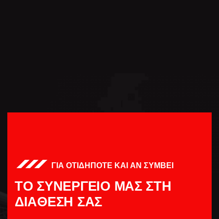
ΓΙΑ ΟΤΙΔΗΠΟΤΕ ΚΑΙ ΑΝ ΣΥΜΒΕΙ
Τ
Ο
Σ
Υ
Ν
Ε
Ρ
Γ
Ε
Ι
Ο
Μ
Α
Σ
Σ
Τ
Η
Δ
Ι
Α
Θ
Ε
Σ
Η
Σ
Α
Σ